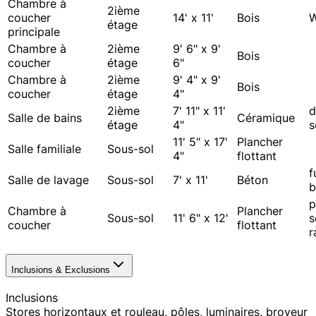
Chambre à
2ième
coucher
14' x 11'
Bois
W
étage
principale
Chambre à
2ième
9' 6" x 9'
Bois
coucher
étage
6"
Chambre à
2ième
9' 4" x 9'
Bois
coucher
étage
4"
2ième
7' 11" x 11'
d
Salle de bains
Céramique
étage
4"
s
11' 5" x 17'
Plancher
Salle familiale
Sous-sol
4"
flottant
f
Salle de lavage
Sous-sol
7' x 11'
Béton
b
p
Chambre à
Plancher
Sous-sol
11' 6" x 12'
s
coucher
flottant
r
Inclusions & Exclusions
Inclusions
Stores horizontaux et rouleau, pôles, luminaires, broyeur