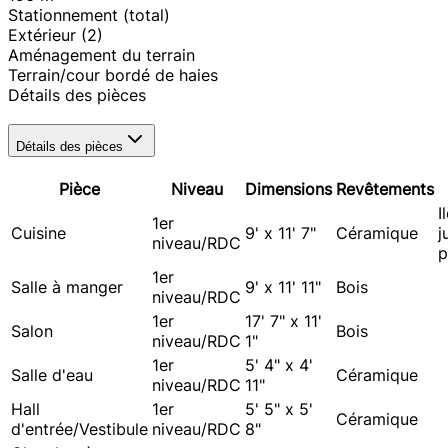
Stationnement (total)
Extérieur
(2)
Aménagement du terrain
Terrain/cour bordé de haies
Détails des pièces
Détails des pièces
Pièce
Niveau
Dimensions
Revêtements
I
1er
Cuisine
9' x 11' 7"
Céramique
j
niveau/RDC
p
1er
Salle à manger
9' x 11' 11"
Bois
niveau/RDC
1er
17' 7" x 11'
Salon
Bois
niveau/RDC
1"
1er
5' 4" x 4'
Salle d'eau
Céramique
niveau/RDC
11"
Hall
1er
5' 5" x 5'
Céramique
d'entrée/Vestibule
niveau/RDC
8"